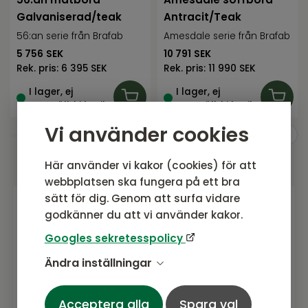
Galvaniserad/teak
Antracit/Teak
56:an serie från Brafab
Amesdale serie från Brafab
5 756
SEK
10 791
SEK
Rek. pris:
6 395 SEK
Rek. pris:
11 990 SEK
I lager, ej
I lager, ej
uppställd i butik
uppställd i butik
Vi använder cookies
Här använder vi kakor (cookies) för att
webbplatsen ska fungera på ett bra
sätt för dig. Genom att surfa vidare
godkänner du att vi använder kakor.
Gå med i vårt nyhetsbrev
Googles sekretesspolicy
Prenumerera gärna på vårt nyhetsbrev.
Ändra inställningar
Här kommer vi dela senaste nytt om
produkter, erbjudanden och annat
spännande.
Acceptera alla
Spara val