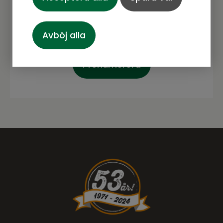
Avböj alla
Prenumerera