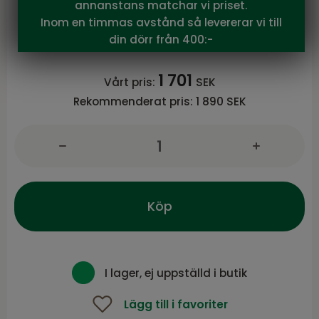
Brafab
annanstans matchar vi priset.
Slide sidobord Svart
Inom en timmas avstånd så levererar vi till
Slide serie från Brafab
din dörr från 400:-
1 701
Vårt pris:
SEK
Rekommenderat pris:
1 890 SEK
Köp
I lager, ej uppställd i butik
Lägg till i favoriter