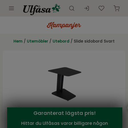
Utemöbler
Innemöbler
Hem
/
Utemöbler
/
Utebord
/ Slide sidobord Svart
Inredning
Presentkort
Butik
Kundtjänst
Kampanjer
Garanterat lägsta pris!
Hittar du Ulfåsas varor billigare någon