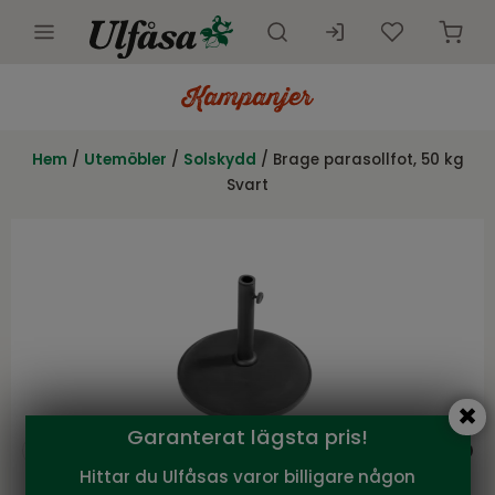
Utemöbler
Innemöbler
Hem
/
Utemöbler
/
Solskydd
/ Brage parasollfot, 50 kg
Svart
Inredning
Presentkort
Butik
Kundtjänst
Kampanjer
Garanterat lägsta pris!
Hittar du Ulfåsas varor billigare någon