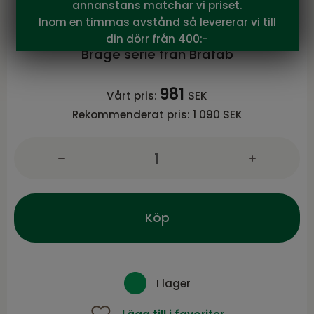
annanstans matchar vi priset.
Brafab
Inom en timmas avstånd så levererar vi till
Brage parasollfot, 50 kg Svart
din dörr från 400:-
Brage serie från Brafab
981
Vårt pris:
SEK
Rekommenderat pris:
1 090 SEK
Köp
I lager