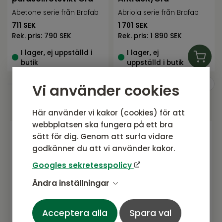
Abetone serie från Brafab
Abriola serie från Brafab
711
SEK
1 701
SEK
Rek. pris:
790 SEK
Rek. pris:
1 890 SEK
I lager, ej uppställd i
I lager, ej
butik
uppställd i butik
Vi använder cookies
Här använder vi kakor (cookies) för att
webbplatsen ska fungera på ett bra
sätt för dig. Genom att surfa vidare
godkänner du att vi använder kakor.
Gå med i vårt nyhetsbrev
Googles sekretesspolicy
Prenumerera gärna på vårt nyhetsbrev.
Här kommer vi dela senaste nytt om
Ändra inställningar
produkter, erbjudanden och annat
spännande.
Acceptera alla
Spara val