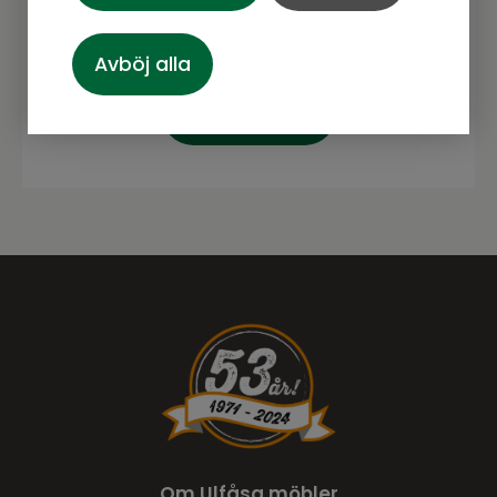
Avböj alla
Prenumerera
Om Ulfåsa möbler