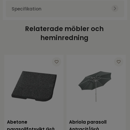
Specifikation
Art.nr.
BRA8063-8
Relaterade möbler och
Varumärke
Brafab
heminredning
Färg
Svart
Diameter
58
Abetone
Abriola parasoll
parasollfotsvikt Grå
Antracit/Grå