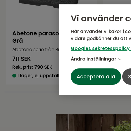
Vi använder c
Här använder vi kakor (co
Abetone parasollfotsvikt
Abriola
vidare godkänner du att v
Grå
Antraci
Googles sekretesspolicy
Abetone serie från Brafab
Abriola se
711
SEK
1 701
SE
Ändra inställningar
Rek. pris:
790 SEK
Rek. pris:
I lager, ej uppställd i butik
I lager,
Acceptera alla
S