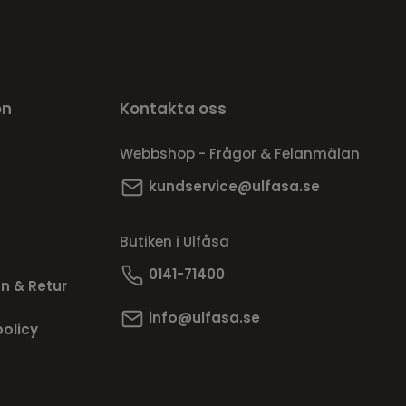
on
Kontakta oss
Webbshop - Frågor & Felanmälan
kundservice@ulfasa.se
Butiken i Ulfåsa
0141-71400
n & Retur
info@ulfasa.se
policy