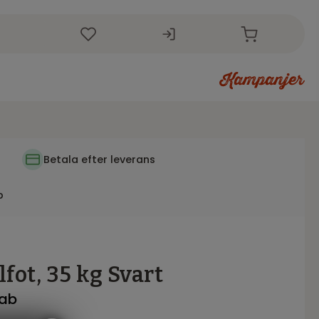
r
i
Betala efter leverans
p
fot, 35 kg Svart
fab