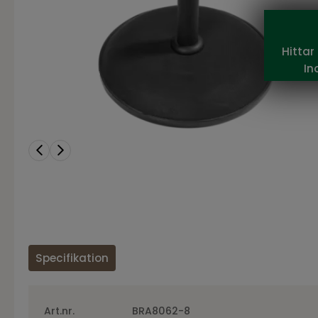
Hittar
In
Specifikation
Art.nr.
BRA8062-8