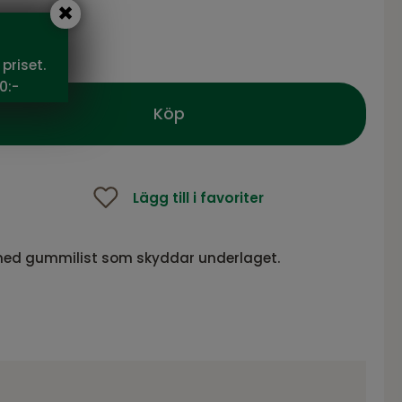
 SEK
priset.
0:-
Köp
Lägg till i favoriter
r med gummilist som skyddar underlaget.