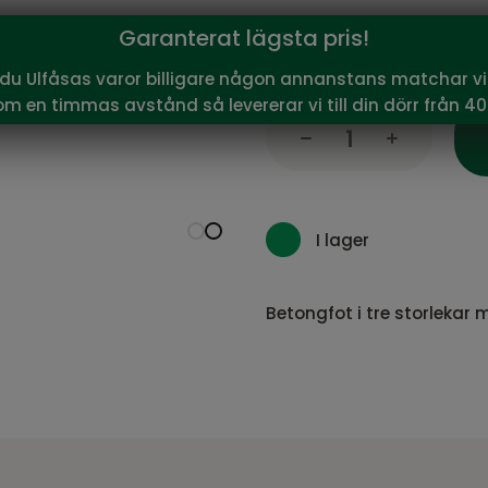
711
Garanterat lägsta pris!
Vårt pris:
SEK
Rekommenderat pris:
790
 du Ulfåsas varor billigare någon annanstans matchar vi 
om en timmas avstånd så levererar vi till din dörr från 40
I lager
Betongfot i tre storleka