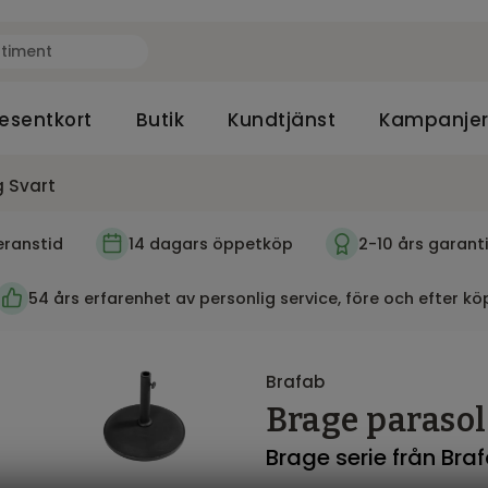
esentkort
Butik
Kundtjänst
Kampanje
g Svart
eranstid
14 dagars öppetköp
2-10 års garant
54 års erfarenhet av personlig service, före och efter kö
Brafab
Brage parasoll
Brage serie från Bra