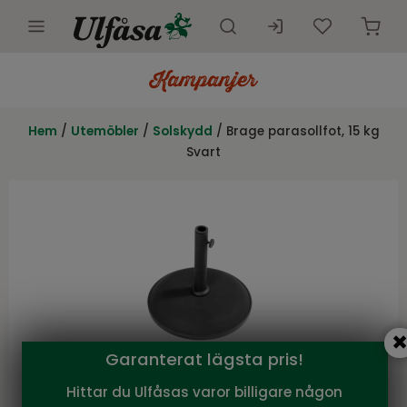
Utemöbler
Innemöbler
Hem
/
Utemöbler
/
Solskydd
/ Brage parasollfot, 15 kg
Svart
Inredning
Presentkort
Butik
Kundtjänst
Kampanjer
Garanterat lägsta pris!
Hittar du Ulfåsas varor billigare någon
Brafab