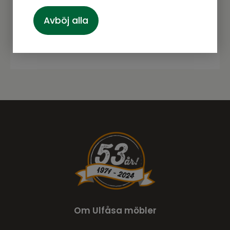
Avböj alla
Prenumerera
Om Ulfåsa möbler