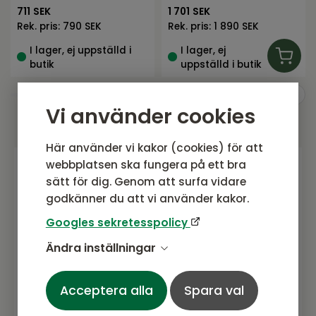
711
SEK
1 701
SEK
Rek. pris:
790 SEK
Rek. pris:
1 890 SEK
I lager, ej uppställd i
I lager, ej
butik
uppställd i butik
Vi använder cookies
Här använder vi kakor (cookies) för att
webbplatsen ska fungera på ett bra
sätt för dig. Genom att surfa vidare
Gå med i vårt nyhetsbrev
godkänner du att vi använder kakor.
Prenumerera gärna på vårt nyhetsbrev.
Googles sekretesspolicy
Här kommer vi dela senaste nytt om
produkter, erbjudanden och annat
Ändra inställningar
spännande.
Acceptera alla
Spara val