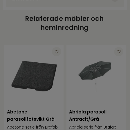
Art.nr.
BRA8061-8
Relaterade möbler och
Varumärke
Brafab
heminredning
Färg
Svart
Diameter
42
Abetone
Abriola parasoll
parasollfotsvikt Grå
Antracit/Grå
Abetone serie från Brafab
Abriola serie från Brafab