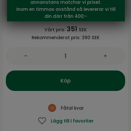
annanstans matchar vi priset.
Brage parasollfot, 15 kg Svart
Inom en timmas avstånd så levererar vi till
Brage serie från Brafab
din dörr från 400:-
351
Vårt pris:
SEK
Rekommenderat pris:
390 SEK
Köp
Fåtal kvar
Lägg till i favoriter