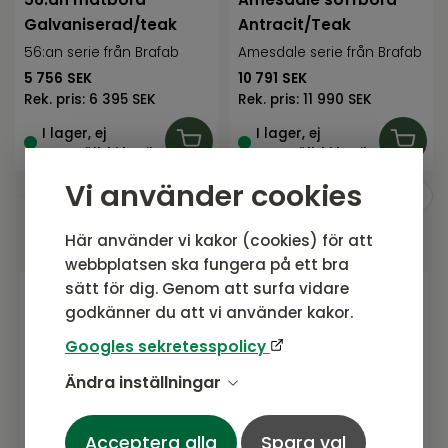
Galvaniserad/teak
Antracit/Teak
56:an serie från Brafab
Amesdale serie från Brafab
5 756
SEK
10 791
SEK
Rek. pris:
6 395 SEK
Rek. pris:
11 990 SEK
I lager, ej
I lager, ej
uppställd i butik
uppställd i butik
Vi använder cookies
Här använder vi kakor (cookies) för att
webbplatsen ska fungera på ett bra
sätt för dig. Genom att surfa vidare
godkänner du att vi använder kakor.
Gå med i vårt nyhetsbrev
Googles sekretesspolicy
Prenumerera gärna på vårt nyhetsbrev.
Ändra inställningar
Här kommer vi dela senaste nytt om
produkter, erbjudanden och annat
spännande.
Acceptera alla
Spara val