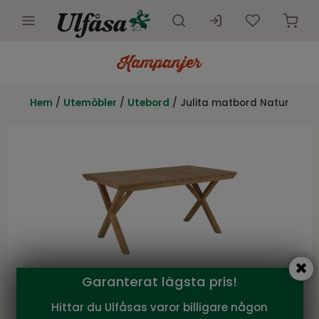
Utemöbler
Innemöbler
Hem
/
Utemöbler
/
Utebord
/ Julita matbord Natur
Inredning
Presentkort
Butik
Kundtjänst
Kampanjer
Garanterat lägsta pris!
Hittar du Ulfåsas varor billigare någon