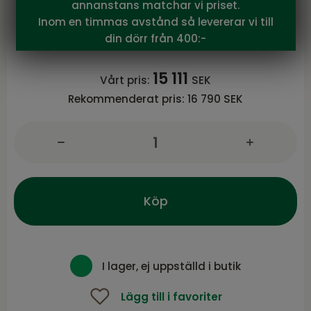
Brafab
annanstans matchar vi priset.
Julita matbord Natur
Inom en timmas avstånd så levererar vi till
Julita serie från Brafab
din dörr från 400:-
15 111
Vårt pris:
SEK
Rekommenderat pris:
16 790 SEK
Köp
I lager, ej uppställd i butik
Lägg till i favoriter