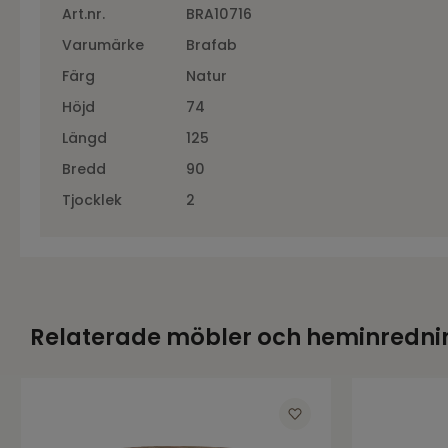
Art.nr.
BRA10716
Varumärke
Brafab
Färg
Natur
Höjd
74
Längd
125
Bredd
90
Tjocklek
2
Relaterade möbler och heminredni