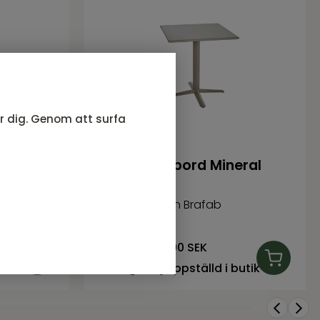
ör dig. Genom att surfa
t
Arket cafébord Mineral
Grey
Arket serie från Brafab
4 581
SEK
Rek. pris:
5 090 SEK
butik
I lager, ej uppställd i butik