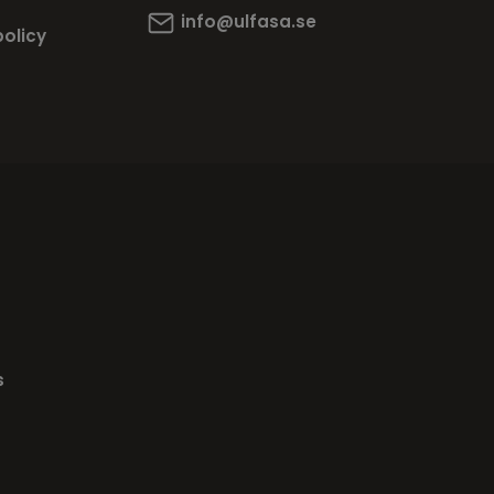
info@ulfasa.se
policy
s