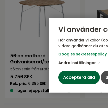
Vi använder c
Här använder vi kakor (co
vidare godkänner du att v
Googles sekretesspolicy
56:an matbord
Amesda
Galvaniserad/teak
Antraci
Ändra inställningar
56:an serie från Brafab
Amesdale 
5 756
SEK
10 791
S
Acceptera alla
S
Rek. pris:
6 395 SEK
Rek. pris:
I lager, ej uppställd i butik
I lager,