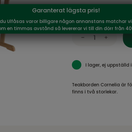
10 485
Garanterat lägsta pris!
Vårt pris:
SEK
Rekommenderat pris:
11 6
 du Ulfåsas varor billigare någon annanstans matchar vi 
om en timmas avstånd så levererar vi till din dörr från 40
I lager, ej uppställd i
Teakborden Cornelia är fö
finns i två storlekar.