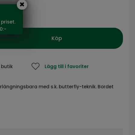
50 SEK
priset.
0:-
Köp
 butik
Lägg till i favoriter
rlängningsbara med s.k. butterfly-teknik. Bordet