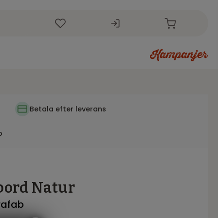
r
i
Betala efter leverans
p
bord Natur
Brafab