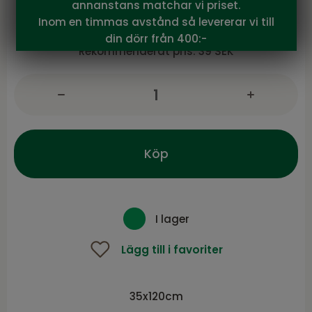
annanstans matchar vi priset.
Inom en timmas avstånd så levererar vi till
30
Vårt pris:
SEK
din dörr från 400:-
Rekommenderat pris:
39 SEK
Köp
I lager
Lägg till i favoriter
35x120cm