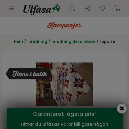
Utemöbler
Innemöbler
Hem
/
Inredning
/
Inredning dekoration
/ Löparre
Inredning
Presentkort
Butik
Kundtjänst
Kampanjer
Garanterat lägsta pris!
TILL HEMMET
Hittar du Ulfåsas varor billigare någon
Löparre