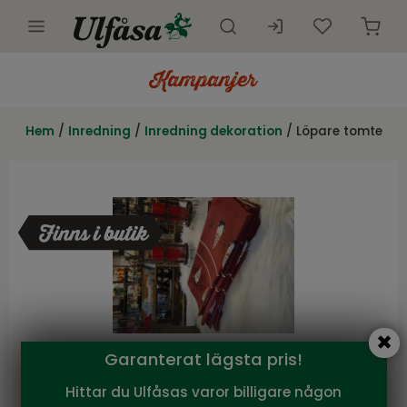
Utemöbler
Innemöbler
Hem
/
Inredning
/
Inredning dekoration
/ Löpare tomte
Inredning
Presentkort
Butik
Kundtjänst
Kampanjer
Garanterat lägsta pris!
Gilbert Trading
Hittar du Ulfåsas varor billigare någon
Löpare tomte