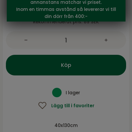
annanstans matchar vi priset.
Inom en timmas avstånd så levererar vi till
79
Vårt pris:
SEK
din dörr från 400:-
Rekommenderat pris:
89 SEK
Köp
I lager
Lägg till i favoriter
40x130cm