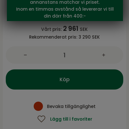
annanstans matchar vi priset.
Beatrice karmstol Vit/beige
Inom en timmas avstånd så levererar vi till
Beatrice serie från Brafab
din dörr från 400:-
2 961
Vårt pris:
SEK
Rekommenderat pris:
3 290 SEK
Köp
Bevaka tillgänglighet
Lägg till i favoriter