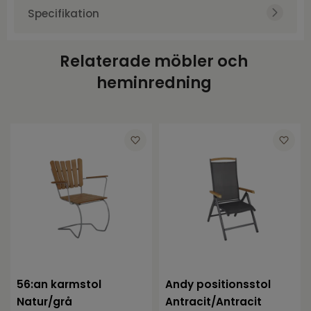
Specifikation
Art.nr.
BRA5691-5-20
Relaterade möbler och
Varumärke
Brafab
heminredning
Färg
Vit
Höjd
85
Bredd
60
Djup
67
Sitthöjd
49
56:an karmstol
Andy positionsstol
Natur/grå
Antracit/Antracit