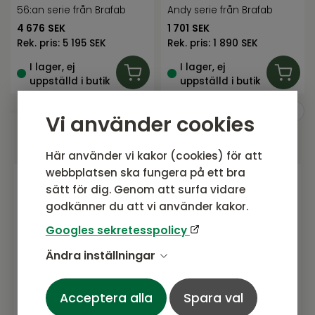
56:an serie från Brafab
Andy serie från Brafab
4 676
SEK
1 701
SEK
Rek. pris:
5 195 SEK
Rek. pris:
1 890 SEK
I lager, ej
I lager, ej
uppställd i butik
uppställd i butik
Vi använder cookies
Här använder vi kakor (cookies) för att
webbplatsen ska fungera på ett bra
sätt för dig. Genom att surfa vidare
Gå med i vårt nyhetsbrev
godkänner du att vi använder kakor.
Prenumerera gärna på vårt nyhetsbrev.
Googles sekretesspolicy
Här kommer vi dela senaste nytt om
Ändra inställningar
produkter, erbjudanden och annat
spännande.
Acceptera alla
Spara val