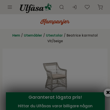
Utemöbler
Innemöbler
Hem
/
Utemöbler
/
Utestolar
/ Beatrice karmstol
Vit/beige
Inredning
Presentkort
Butik
Kundtjänst
Kampanjer
Garanterat lägsta pris!
Hittar du Ulfåsas varor billigare någon
Brafab