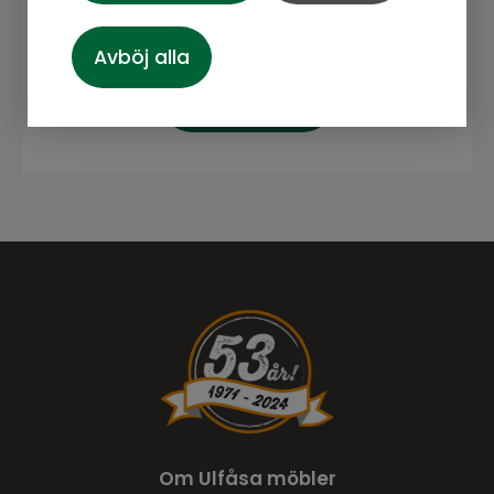
Avböj alla
Prenumerera
Om Ulfåsa möbler