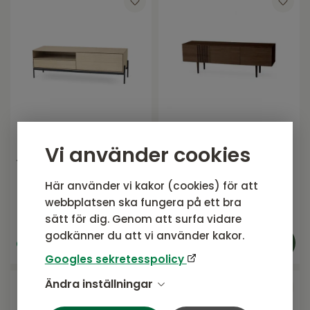
TV bänk 144 cm
TV bänk 150 cm
Vi använder cookies
vitoljad ek, svart
rökoljad ek
metallunderrede
Serie ALE från Torkelson
Serie JOEL från Torkelson
Här använder vi kakor (cookies) för att
8 190
SEK
7 999
SEK
webbplatsen ska fungera på ett bra
Rek. pris:
8 190 SEK
Rek. pris:
7 999 SEK
sätt för dig. Genom att surfa vidare
godkänner du att vi använder kakor.
I lager, ej
I lager, ej
uppställd i butik
uppställd i butik
Googles sekretesspolicy
Ändra inställningar