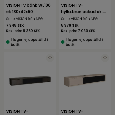
VISION Tv bänk WL100
VISION TV-
ek 180x42x50
hylla,brunlackad ek,
liten
Serie VISION från NFG
Serie VISION från NFG
7 948
SEK
5 976
SEK
Rek. pris:
9 350 SEK
Rek. pris:
7 030 SEK
I lager, ej uppställd i
I lager, ej uppställd i
butik
butik
VISION TV-
VISION TV-