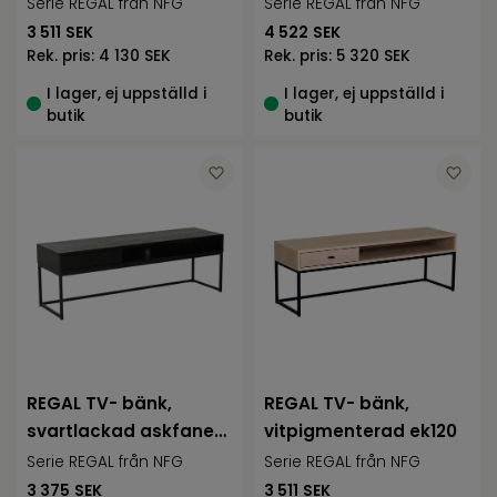
120
Serie REGAL från NFG
Serie REGAL från NFG
3 511
SEK
4 522
SEK
Rek. pris:
4 130 SEK
Rek. pris:
5 320 SEK
I lager, ej uppställd i
I lager, ej uppställd i
butik
butik
REGAL TV- bänk,
REGAL TV- bänk,
svartlackad askfaner
vitpigmenterad ek120
120
Serie REGAL från NFG
Serie REGAL från NFG
3 375
SEK
3 511
SEK