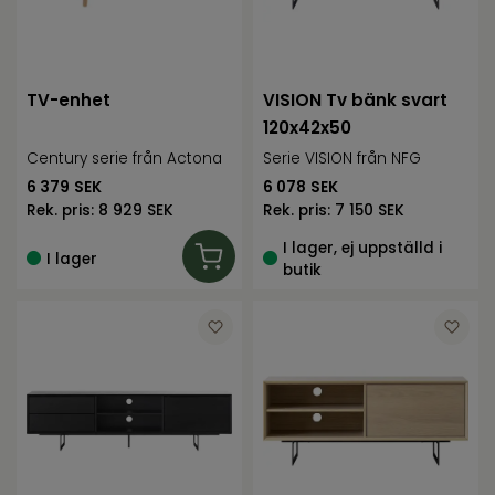
TV-enhet
VISION Tv bänk svart
120x42x50
Century serie från Actona
Serie VISION från NFG
6 379
SEK
6 078
SEK
Rek. pris:
8 929 SEK
Rek. pris:
7 150 SEK
I lager, ej uppställd i
I lager
butik