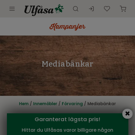
Utemöbler
Innemöbler
Inredning
Mediabänkar
Presentkort
Butik
Kundtjänst
Hem
/
Innemöbler
/
Förvaring
/ Mediabänkar
Kampanjer
Garanterat lägsta pris!
Hittar du Ulfåsas varor billigare någon