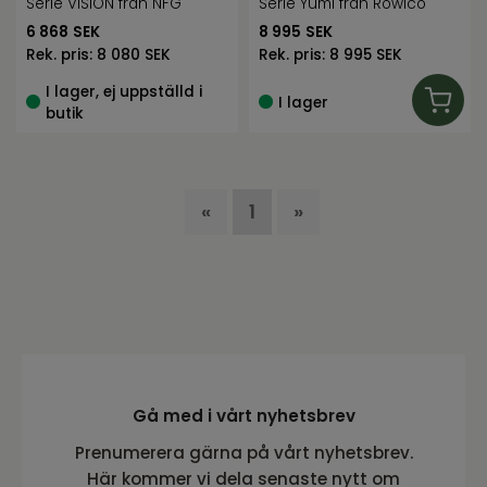
ek, stor
Serie VISION från NFG
Serie Yumi från Rowico
6 868
SEK
8 995
SEK
Rek. pris:
8 080 SEK
Rek. pris:
8 995 SEK
I lager, ej uppställd i
I lager
butik
«
1
»
Gå med i vårt nyhetsbrev
Prenumerera gärna på vårt nyhetsbrev.
Här kommer vi dela senaste nytt om