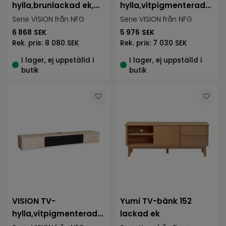
hylla,brunlackad ek,
hylla,vitpigmenterad
stor
ek, liten
Serie VISION från NFG
Serie VISION från NFG
6 868
SEK
5 976
SEK
Rek. pris:
8 080 SEK
Rek. pris:
7 030 SEK
I lager, ej uppställd i
I lager, ej uppställd i
butik
butik
VISION TV-
Yumi TV-bänk 152
hylla,vitpigmenterad
lackad ek