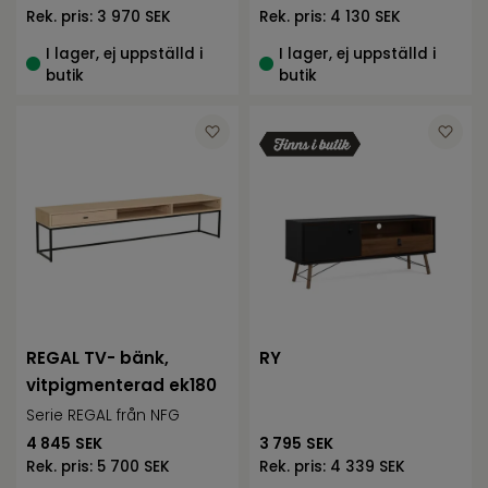
Rek. pris:
3 970 SEK
Rek. pris:
4 130 SEK
I lager, ej uppställd i
I lager, ej uppställd i
butik
butik
REGAL TV- bänk,
RY
vitpigmenterad ek180
Serie REGAL från NFG
4 845
SEK
3 795
SEK
Rek. pris:
5 700 SEK
Rek. pris:
4 339 SEK