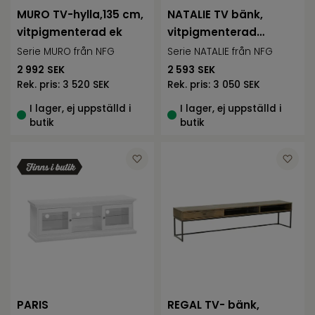
MURO TV-hylla,135 cm,
NATALIE TV bänk,
vitpigmenterad ek
vitpigmenterad
ekfaner
Serie MURO från NFG
Serie NATALIE från NFG
2 992
SEK
2 593
SEK
Rek. pris:
3 520 SEK
Rek. pris:
3 050 SEK
I lager, ej uppställd i
I lager, ej uppställd i
butik
butik
PARIS
REGAL TV- bänk,