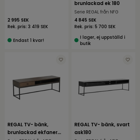
brunlackad ek 180
Serie REGAL från NFG
2 995
SEK
4 845
SEK
Rek. pris:
3 419 SEK
Rek. pris:
5 700 SEK
I lager, ej uppställd i
Endast 1 kvar!
butik
REGAL TV- bänk,
REGAL TV- bänk, svart
brunlackad ekfaner
ask180