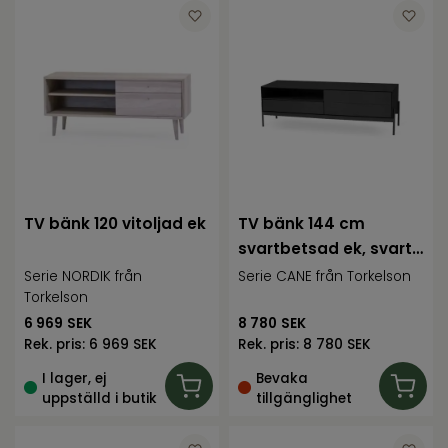
TV bänk 120 vitoljad ek
TV bänk 144 cm
svartbetsad ek, svart
metallunderre
Serie NORDIK från
Serie CANE från Torkelson
Torkelson
6 969
SEK
8 780
SEK
Rek. pris:
6 969 SEK
Rek. pris:
8 780 SEK
I lager, ej
Bevaka
uppställd i butik
tillgänglighet