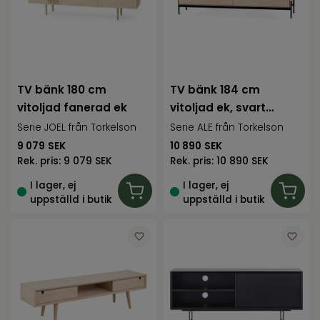
TV bänk 180 cm
TV bänk 184 cm
vitoljad fanerad ek
vitoljad ek, svart
metallunderrede
Serie JOEL från Torkelson
Serie ALE från Torkelson
9 079
SEK
10 890
SEK
Rek. pris:
9 079 SEK
Rek. pris:
10 890 SEK
I lager, ej
I lager, ej
uppställd i butik
uppställd i butik