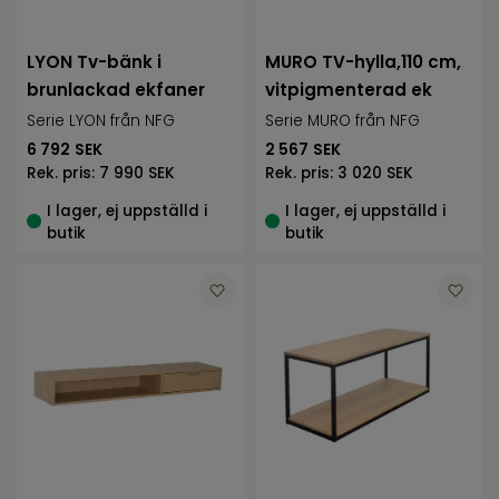
LYON Tv-bänk i
MURO TV-hylla,110 cm,
brunlackad ekfaner
vitpigmenterad ek
Serie LYON från NFG
Serie MURO från NFG
6 792
SEK
2 567
SEK
Rek. pris:
7 990 SEK
Rek. pris:
3 020 SEK
I lager, ej uppställd i
I lager, ej uppställd i
butik
butik