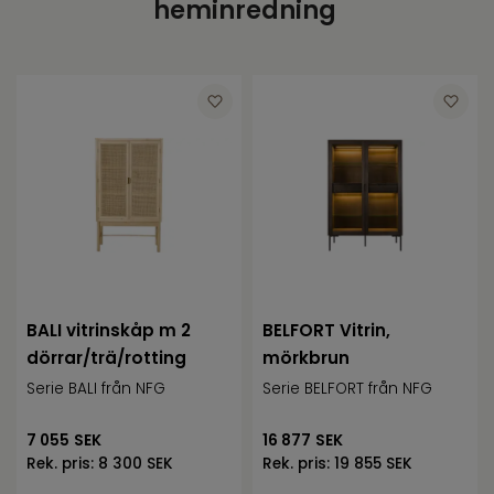
heminredning
Höjd
2
Längd
24
Bredd
34
Djup
34.5
BALI vitrinskåp m 2
BELFORT Vitrin,
dörrar/trä/rotting
mörkbrun
Serie BALI från NFG
Serie BELFORT från NFG
7 055
SEK
16 877
SEK
Rek. pris:
8 300 SEK
Rek. pris:
19 855 SEK