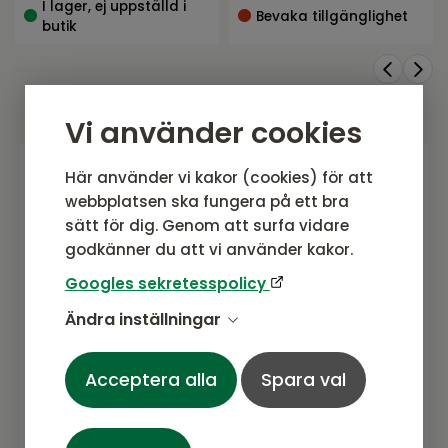
I lager, ej uppställd i
Bevaka tillgänglighet
butik
Vi använder cookies
Här använder vi kakor (cookies) för att
Gå med i vårt nyhetsbrev
webbplatsen ska fungera på ett bra
sätt för dig. Genom att surfa vidare
Prenumerera gärna på vårt nyhetsbrev.
godkänner du att vi använder kakor.
Här kommer vi dela senaste nytt om
produkter, erbjudanden och annat
Googles sekretesspolicy
spännande.
Ändra inställningar
Acceptera alla
Spara val