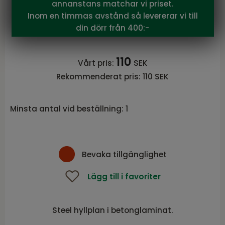
annanstans matchar vi priset.
Hyllplan 24 cm betong laminat
Inom en timmas avstånd så levererar vi till
(Utgången)
din dörr från 400:-
Serie STEEL från Torkelson
110
Vårt pris:
SEK
Rekommenderat pris:
110 SEK
Minsta antal vid beställning:
1
Bevaka tillgänglighet
Lägg till i favoriter
Steel hyllplan i betonglaminat.