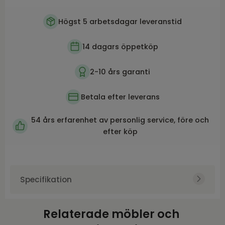
Högst 5 arbetsdagar leveranstid
14 dagars öppetköp
2-10 års garanti
Betala efter leverans
54 års erfarenhet av personlig service, före och
efter köp
Specifikation
Art.nr.
TOR178599
Relaterade möbler och
Varumärke
Torkelson