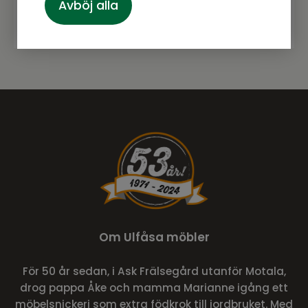
Prenumerera
Avböj alla
Om Ulfåsa möbler
För 50 år sedan, i Ask Frälsegård utanför Motala,
drog pappa Åke och mamma Marianne igång ett
möbelsnickeri som extra födkrok till jordbruket. Med