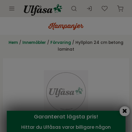
Utemöbler
Innemöbler
Hem
/
Innemöbler
/
Förvaring
/ Hyllplan 24 cm betong
laminat
Inredning
Presentkort
Butik
Kundtjänst
Kampanjer
Garanterat lägsta pris!
Hittar du Ulfåsas varor billigare någon
Torkelson