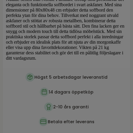
eleganta och funktionella soffbordet i svart askfaner. Med sina
dimensioner på 80x80x48 cm erbjuder detta soffbord den
perfekta ytan för dina behov. Tillverkat med noggrant utvald
askfaner och stöttat av robusta metallben, kombinerar detta
soffbord stil och hållbarhet på bästa sätt. Den fina lacken ger en
snygg och modern touch till detta tidlösa möbelstück. Med sin
praktiska storlek passar detta soffbord perfekt i alla inredningar
och erbjuder en idealisk plats för att njuta av din morgonkaffe
eller visa upp dina favoritdekorationer. Vikten på 21 kg
garanterar dess stabilitet och gör det till en pålitlig följeslagare i
ditt vardagsrum.
Högst 5 arbetsdagar leveranstid
14 dagars öppetköp
2-10 års garanti
Betala efter leverans