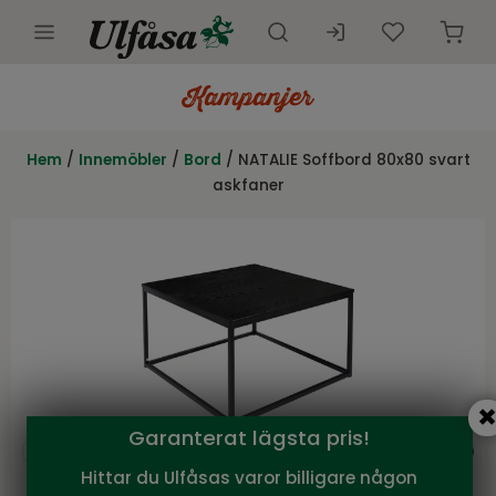
Utemöbler
Innemöbler
Hem
/
Innemöbler
/
Bord
/ NATALIE Soffbord 80x80 svart
askfaner
Inredning
Presentkort
Butik
Kundtjänst
Kampanjer
Garanterat lägsta pris!
Hittar du Ulfåsas varor billigare någon