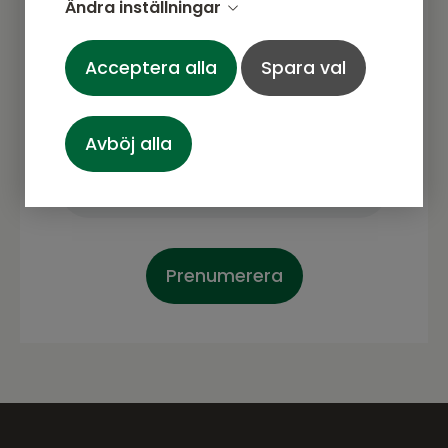
Ändra inställningar
dag. Dess forma och klassiska design gör det
Gå med i vårt nyhetsbrev
till en mångsidig möbel som passar perfekt i
Prenumerera gärna på vårt nyhetsbrev.
alla inredningsstilar.
Acceptera alla
Spara val
Här kommer vi dela senaste nytt om
Investera i detta vackra soffbord från Nordic
produkter, erbjudanden och annat
Furniture Group och ge ditt vardagsrum den
spännande.
Avböj alla
eleganta och funktionella touch den förtjänar.
Skapa en inbjudande atmosfär och njut av stil
och komfort varje dag. Beställ ditt soffbord
idag och upplev den ultimata kombinationen
av stil och funktionalitet!
Prenumerera