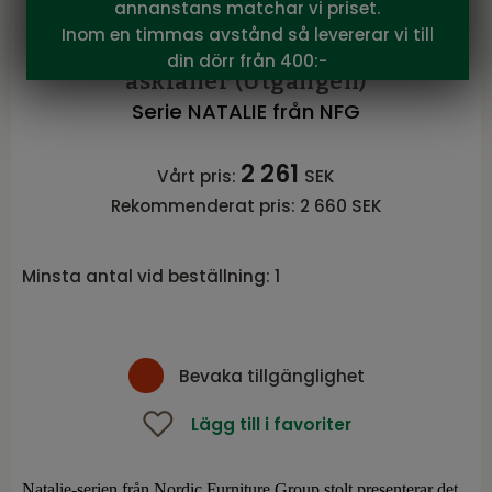
annanstans matchar vi priset.
NFG
Inom en timmas avstånd så levererar vi till
NATALIE Soffbord 80x80 svart
din dörr från 400:-
askfaner (Utgången)
Serie NATALIE från NFG
2 261
Vårt pris:
SEK
Rekommenderat pris:
2 660 SEK
Minsta antal vid beställning:
1
Bevaka tillgänglighet
Lägg till i favoriter
Natalie-serien från Nordic Furniture Group stolt presenterar det