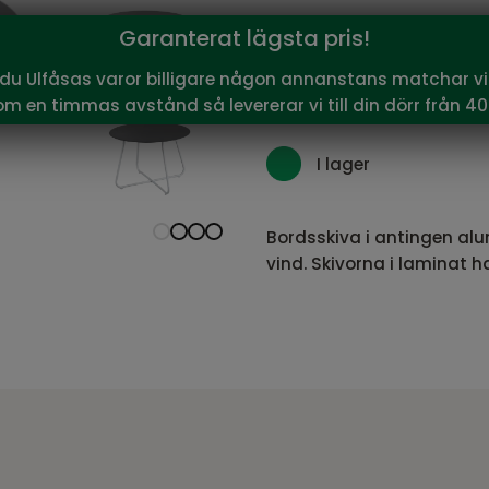
896
Garanterat lägsta pris!
Vårt pris:
SEK
Rekommenderat pris:
995
 du Ulfåsas varor billigare någon annanstans matchar vi 
om en timmas avstånd så levererar vi till din dörr från 40
I lager
Bordsskiva i antingen alu
vind. Skivorna i laminat 