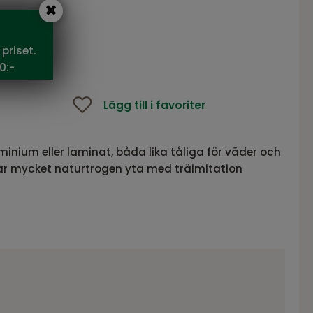
 SEK
priset.
0:-
Lägg till i favoriter
minium eller laminat, båda lika tåliga för väder och
har mycket naturtrogen yta med träimitation