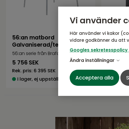
Vi använder c
Här använder vi kakor (co
56:an matbord
Amesda
vidare godkänner du att v
Galvaniserad/teak
Antraci
Googles sekretesspolicy
56:an serie från Brafab
Amesdale 
Ändra inställningar
5 756
SEK
10 791
S
Rek. pris:
6 395 SEK
Rek. pris:
Acceptera alla
S
I lager, ej uppställd i butik
I lager,