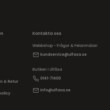
on
Kontakta oss
Webbshop - Frågor & Felanmälan
kundservice@ulfasa.se
Butiken i Ulfåsa
0141-71400
n & Retur
info@ulfasa.se
policy