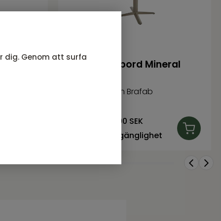
ör dig. Genom att surfa
t
Arket cafébord Mineral
Grey
Arket serie från Brafab
4 581
SEK
Rek. pris:
5 090 SEK
Bevaka tillgänglighet