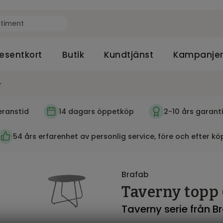
esentkort
Butik
Kundtjänst
Kampanje
r
eranstid
14 dagars öppetköp
2-10 års garant
54 års erfarenhet av personlig service, före och efter kö
Brafab
Taverny topp 
Taverny serie från B