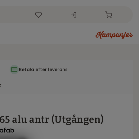
r
i
Betala efter leverans
p
65 alu antr (Utgången)
rafab