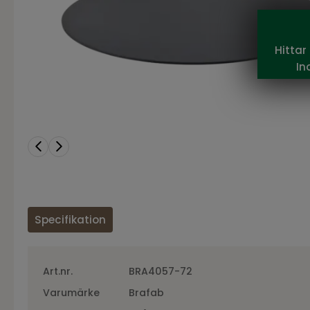
Hittar
In
Specifikation
Art.nr.
BRA4057-72
Varumärke
Brafab