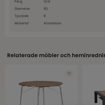
Färg
Grå
Diameter
65
Tjocklek
8
Material
Aluminium
Relaterade möbler och heminredni