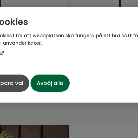
ookies
okies) för att webbplatsen ska fungera på ett bra sätt f
le soffbord
Arket barbord Svar
i använder kakor.
t/Teak
serie från Brafab
Arket serie från Brafab
EK
4 581
SEK
11 990 SEK
Rek. pris:
5 090 SEK
para val
Avböj alla
 ej uppställd i butik
Bevaka tillgänglighet